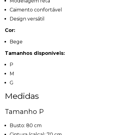
Modelagem reta
Caimento confortável
Design versátil
Cor:
Bege
Tamanhos disponíveis:
P
M
G
Medidas
Tamanho P
Busto: 80 cm
Cintura (calça): 70 cm