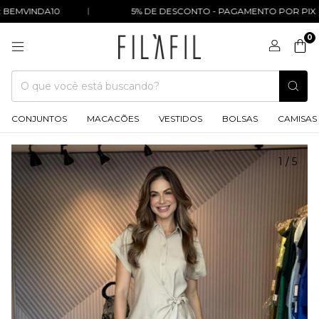
EMVINDA10
5% DE DESCONTO - PAGAMENTO POR PIX
0
CONJUNTOS
MACACÕES
VESTIDOS
BOLSAS
CAMISAS
1
/
5