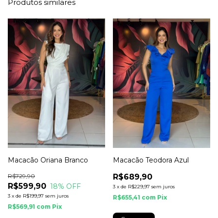
Produtos similares
Macacão Oriana Branco
Macacão Teodora Azul
R$729,90
R$689,90
R$599,90
18
% OFF
3
x
de
R$229,97
sem juros
3
x
de
R$199,97
sem juros
R$655,41
com
Pix
R$569,91
com
Pix