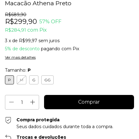
Macacão Athena Preto
R$689,90
R$299,90
57
% OFF
R$284,91
com
Pix
3
x de
R$99,97
sem juros
5% de desconto
pagando com Pix
Ver mais detalhes
Tamanho:
P
P
M
G
GG
Compra protegida
Seus dados cuidados durante toda a compra.
Trocas e devoluções