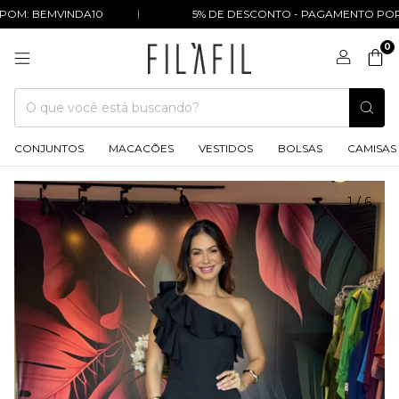
M: BEMVINDA10
5% DE DESCONTO - PAGAMENTO POR PI
0
CONJUNTOS
MACACÕES
VESTIDOS
BOLSAS
CAMISAS
1
/
6