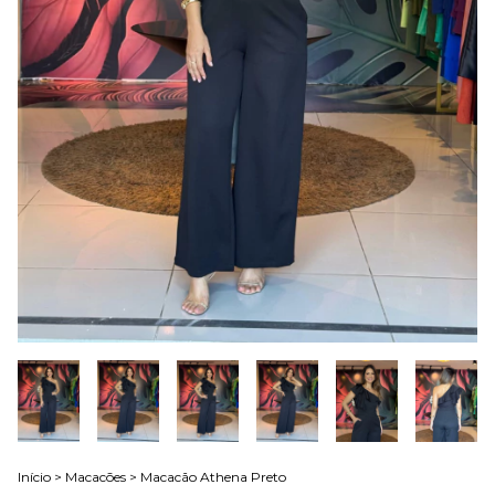
Início
>
Macacões
>
Macacão Athena Preto