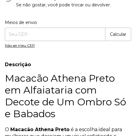
Se não gostar, você pode trocar ou devolver.
Entregas para o CEP:
Alterar CEP
Meios de envio
Calcular
Não sei meu CEP
Descrição
Macacão Athena Preto
em Alfaiataria com
Decote de Um Ombro Só
e Babados
O
Macacão Athena Preto
é a escolha ideal para