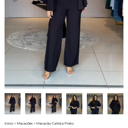
Início
>
Macacões
>
Macacão Callista Preto