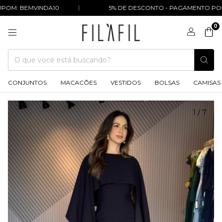
OM: BEMVINDA10
5% DE DESCONTO - PAGAMENTO POR P
0
CONJUNTOS
MACACÕES
VESTIDOS
BOLSAS
CAMISAS
1
/
7