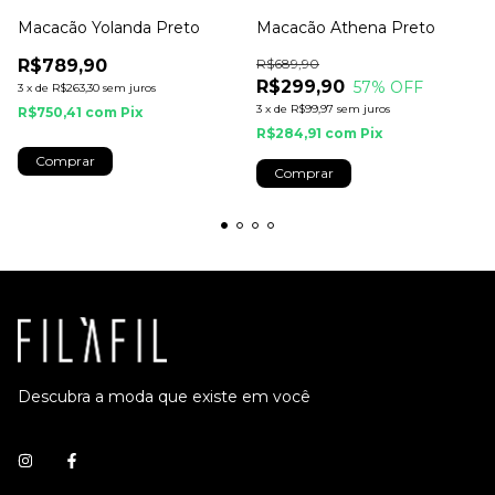
Macacão Yolanda Preto
Macacão Athena Preto
R$789,90
R$689,90
R$299,90
57
% OFF
3
x
de
R$263,30
sem juros
3
x
de
R$99,97
sem juros
R$750,41
com
Pix
R$284,91
com
Pix
Comprar
Comprar
Descubra a moda que existe em você