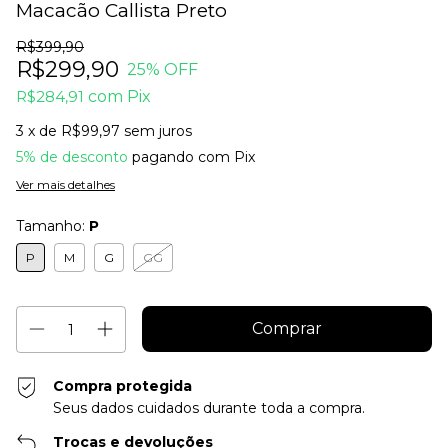
Macacão Callista Preto
R$399,90
R$299,90
25
% OFF
R$284,91
com
Pix
3
x de
R$99,97
sem juros
5% de desconto
pagando com Pix
Ver mais detalhes
Tamanho:
P
P
M
G
GG
Compra protegida
Seus dados cuidados durante toda a compra.
Trocas e devoluções