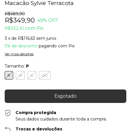
Macacão Sylvie Terracota
R$689,90
R$349,90
49
% OFF
R$332,41
com
Pix
3
x de
R$116,63
sem juros
5% de desconto
pagando com Pix
Ver mais detalhes
Tamanho:
P
P
M
G
GG
Compra protegida
Seus dados cuidados durante toda a compra.
Trocas e devoluções