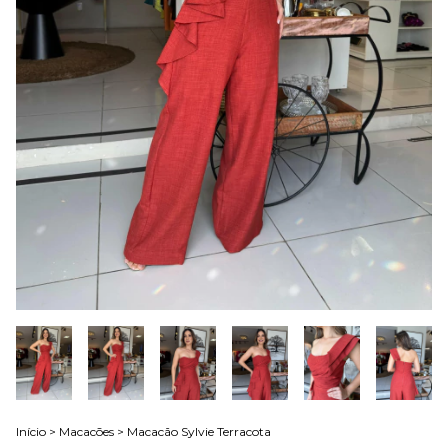
Início
>
Macacões
>
Macacão Sylvie Terracota