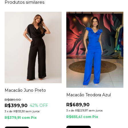
Produtos similares
Macacão Juno Preto
Macacão Teodora Azul
R$689,90
R$689,90
R$399,90
42
% OFF
3
x
de
R$229,97
sem juros
3
x
de
R$133,30
sem juros
R$655,41
com
Pix
R$379,91
com
Pix