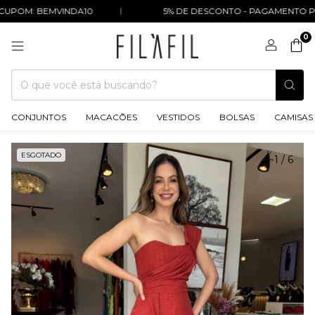
POM: BEMVINDA10
5% DE DESCONTO - PAGAMENTO POR
0
CONJUNTOS
MACACÕES
VESTIDOS
BOLSAS
CAMISAS
ESGOTADO
1
/
6