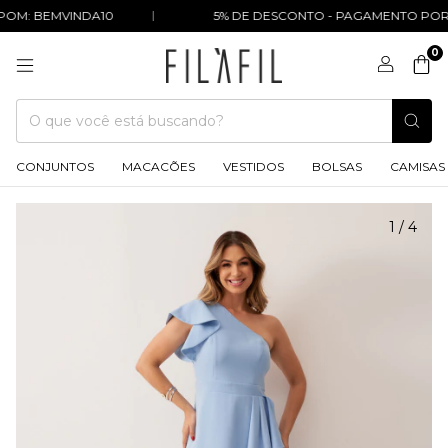
OM: BEMVINDA10
5% DE DESCONTO - PAGAMENTO POR P
0
CONJUNTOS
MACACÕES
VESTIDOS
BOLSAS
CAMISAS
1
/
4