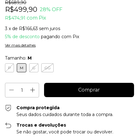
R$689,90
R$499,90
28
% OFF
R$474,91
com
Pix
3
x de
R$166,63
sem juros
5% de desconto
pagando com Pix
Ver mais detalhes
Tamanho:
M
P
M
G
GG
Compra protegida
Seus dados cuidados durante toda a compra.
Trocas e devoluções
Se não gostar, você pode trocar ou devolver.