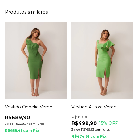
Produtos similares
Vestido Ophelia Verde
Vestido Aurora Verde
R$689,90
R$589,90
R$499,90
15
% OFF
3
x
de
R$229,97
sem juros
3
x
de
R$166,63
sem juros
R$655,41
com
Pix
R$474,91
com
Pix