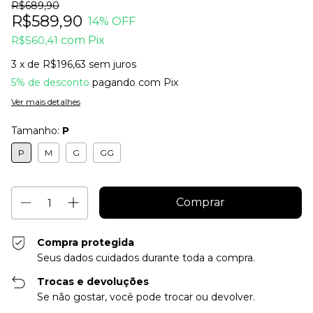
R$689,90
R$589,90
14
% OFF
R$560,41
com
Pix
3
x de
R$196,63
sem juros
5% de desconto
pagando com Pix
Ver mais detalhes
Tamanho:
P
P
M
G
GG
Compra protegida
Seus dados cuidados durante toda a compra.
Trocas e devoluções
Se não gostar, você pode trocar ou devolver.