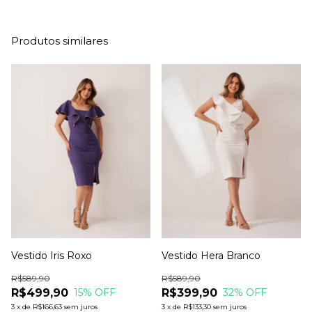
Produtos similares
Vestido Iris Roxo
Vestido Hera Branco
R$589,90
R$589,90
R$499,90
R$399,90
15
% OFF
32
% OFF
3
x
de
R$166,63
sem juros
3
x
de
R$133,30
sem juros