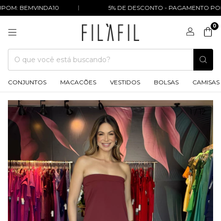
M: BEMVINDA10
5% DE DESCONTO - PAGAMENTO POR P
0
CONJUNTOS
MACACÕES
VESTIDOS
BOLSAS
CAMISAS
1
/
12