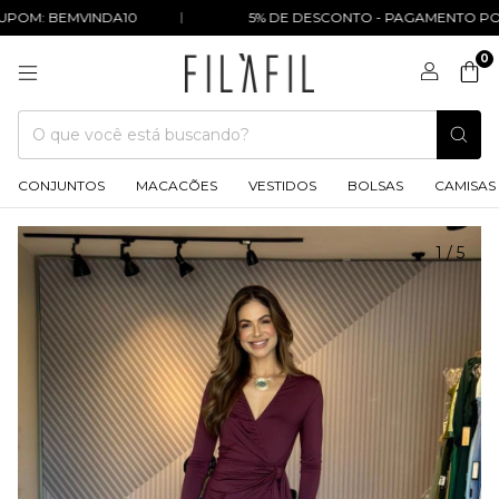
OM: BEMVINDA10
5% DE DESCONTO - PAGAMENTO POR P
0
CONJUNTOS
MACACÕES
VESTIDOS
BOLSAS
CAMISAS
1
/
5