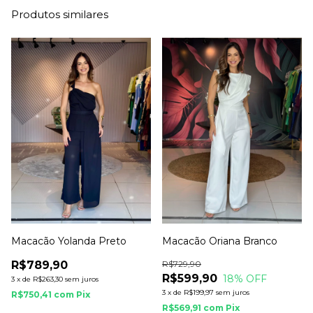
Produtos similares
Macacão Yolanda Preto
Macacão Oriana Branco
R$789,90
R$729,90
R$599,90
18
% OFF
3
x
de
R$263,30
sem juros
3
x
de
R$199,97
sem juros
R$750,41
com
Pix
R$569,91
com
Pix