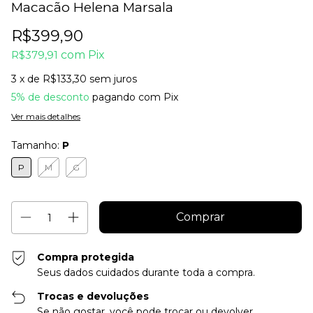
Macacão Helena Marsala
R$399,90
R$379,91
com
Pix
3
x de
R$133,30
sem juros
5% de desconto
pagando com Pix
Ver mais detalhes
Tamanho:
P
P
M
G
Compra protegida
Seus dados cuidados durante toda a compra.
Trocas e devoluções
Se não gostar, você pode trocar ou devolver.