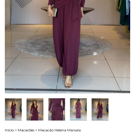
Início
>
Macacões
>
Macacão Helena Marsala